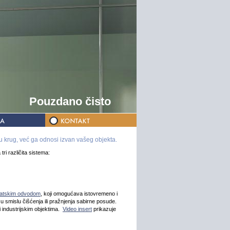
Pouzdano čisto
u krug, već ga odnosi izvan vašeg objekta.
tri različita sistema:
omatskim odvodom
, koji omogućava istovremeno i
 u smislu čišćenja ili pražnjenja sabirne posude.
i industrijskim objektima.
Video insert
prikazuje