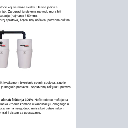
toće koji se može skidati. Usisna jedinica
dimnjak. Za ugradnju sistema na vodu mora biti
zaciju (najmanje fi 50mm).
broj spratova, željeni broj utičnica, potrebna dužina
nik kvalitetnom izvođenju cevnih spojeva, zato je
u je moguće postaviti u sopstvenoj režiji uz uputstvo
.
e
učinak čišćenja 100%
. Nečistoće se mešaju sa
 odlaska vrednih komada u kanalizaciju. Zbog toga u
stoća, nema neugodnog mirisa koji ostaje nakon
entralni sistem za ususavanje.