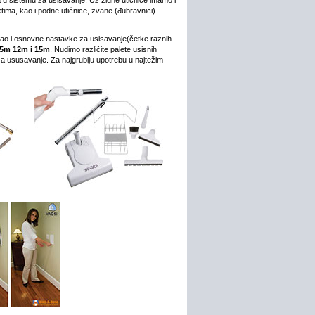
a u sistemu za usisavanje. Uz zidne utičnice imamo i
ktima, kao i podne utičnice, zvane (đubravnici).
, kao i osnovne nastavke za usisavanje(četke raznih
,5m 12m i 15m
. Nudimo različite palete usisnih
a ususavanje. Za najgrublju upotrebu u najtežim