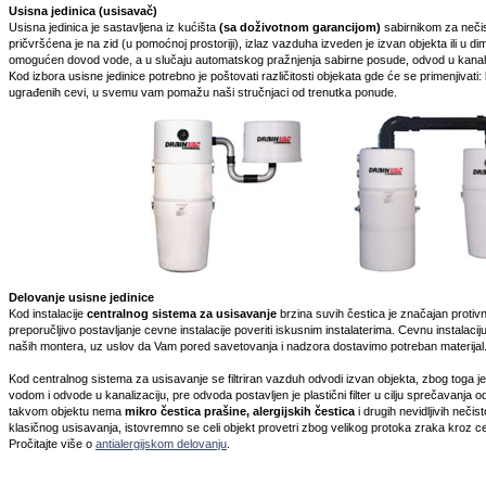
Usisna jedinica (usisavač)
Usisna jedinica je sastavljena iz kućišta
(sa doživotnom garancijom)
sabirnikom za nečis
pričvršćena je na zid (u pomoćnoj prostoriji), izlaz vazduha izveden je izvan objekta ili u 
omogućen dovod vode, a u slučaju automatskog pražnjenja sabirne posude, odvod u kanala
Kod izbora usisne jedinice potrebno je poštovati različitosti objekata gde će se primenjivati: 
ugrađenih cevi, u svemu vam pomažu naši stručnjaci od trenutka ponude.
Delovanje usisne jedinice
Kod instalacije
centralnog sistema za usisavanje
brzina suvih čestica je značajan protiv
preporučljivo postavljanje cevne instalacije poveriti iskusnim instalaterima. Cevnu instalacij
naših montera, uz uslov da Vam pored savetovanja i nadzora dostavimo potreban materijal
Kod centralnog sistema za usisavanje se filtriran vazduh odvodi izvan objekta, zbog toga j
vodom i odvode u kanalizaciju, pre odvoda postavljen je plastični filter u cilju sprečavanja
takvom objektu nema
mikro čestica prašine, alergijskih čestica
i drugih nevidljivih neči
klasičnog usisavanja, istovremno se celi objekt provetri zbog velikog protoka zraka kroz c
Pročitajte više o
antialergijskom delovanju
.