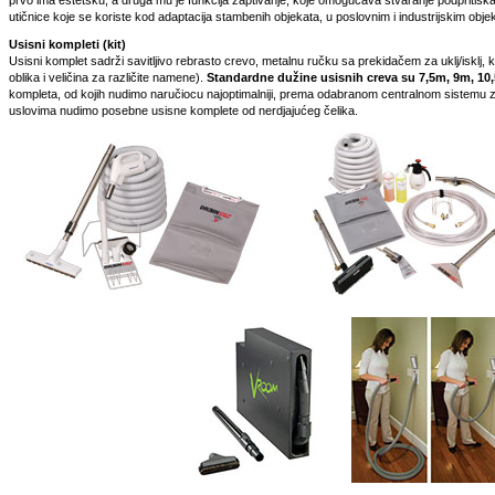
prvo ima estetsku, a druga mu je funkcija zaptivanje, koje omogućava stvaranje podpritisk
utičnice koje se koriste kod adaptacija stambenih objekata, u poslovnim i industrijskim obje
Usisni kompleti (kit)
Usisni komplet sadrži savitljivo rebrasto crevo, metalnu ručku sa prekidačem za uklj/isklj
oblika i veličina za različite namene).
Standardne dužine usisnih creva su 7,5m, 9m, 10
kompleta, od kojih nudimo naručiocu najoptimalniji, prema odabranom centralnom sistemu z
uslovima nudimo posebne usisne komplete od nerdjajućeg čelika.