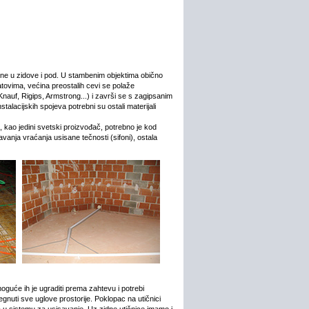
ene u zidove i pod. U stambenim objektima obično
atovima, većina preostalih cevi se polaže
Knauf, Rigips, Armstrong...) i završi se s zagipsanim
talacijskih spojeva potrebni su ostali materijali
kao jedini svetski proizvođač, potrebno je kod
avanja vraćanja usisane tečnosti (sifoni), ostala
moguće ih je ugraditi prema zahtevu i potrebi
nuti sve uglove prostorije. Poklopac na utičnici