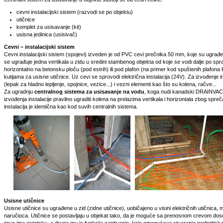
cevni instalacijski sistem (razvodi se po objektu)
utičnice
komplet za usisavanje (kit)
usisna jedinica (usisivač)
Cevni – instalacijski sistem
Cevni instalacijski sistem (spojevi) izveden je od PVC cevi prečnika 50 mm, koje su ugrađ
se ugrađuje jedna vertikala u zidu u sredini stambenog objekta od koje se vodi dalje po spr
horizontalno na betonsku ploču (pod estrih) ili pod plafon (na primer kod spuštenih plafona 
kutijama za usisne utičnice. Uz cevi se sprovodi električna instalacija (24V). Za izvođenje ins
(lepak za hladno lepljenje, spojnice, vezice...) i vezni elementi kao što su kolena, račve...
Za ugradnju
centralnog sistema za usisavanje na vodu
, koga nudi kanadski DRAINVAC, 
izvođenja instalacije pravilno ugraditi kolena na prelazima vertikala i horizontala zbog spreč
instalacija je identična kao kod suvih centralnih sistema.
Usisne utičnice
Usisne utičnice su ugrađene u zid (zidne utičnice), uobičajeno u visini električnih utičnica, 
naručioca. Utičnice se postavljaju u objekat tako, da je moguće sa prenosnom crevom doseg