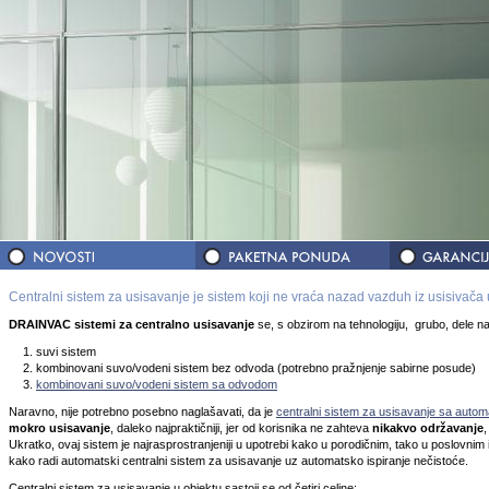
Centralni sistem za usisavanje je sistem koji ne vraća nazad vazduh iz usisivača 
DRAINVAC sistemi za centralno usisavanje
se, s obzirom na tehnologiju, grubo, dele na 
suvi sistem
kombinovani suvo/vodeni sistem bez odvoda (potrebno pražnjenje sabirne posude)
kombinovani suvo/vodeni sistem sa odvodom
Naravno, nije potrebno posebno naglašavati, da je
centralni sistem za usisavanje sa aut
mokro usisavanje
, daleko najpraktičniji, jer od korisnika ne zahteva
nikakvo održavanje
,
Ukratko, ovaj sistem je najrasprostranjeniji u upotrebi kako u porodičnim, tako u poslovnim 
kako radi automatski centralni sistem za usisavanje uz automatsko ispiranje nečistoće.
Centralni sistem za usisavanje u objektu sastoji se od četiri celine: