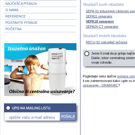
NAJČEŠĆA PITANJA
Skupljači suvih otpadaka
O NAMA
SEPA-01 industrijski ciklonski se
SEPA11 separator
REFERENCE
SEPA18 separator
POSTAVITE PITANJE
SEPA24-CT separator
POČETNA
Skupljači mokrih otpadaka
RECU-02 sakupljač tečnosti
Jeste li znali da je grinja najč
Dakle, izbor centralnog siste
svoje zdravlje.
Pogledajte neke tipične
primere cen
li ste zainteresovani kako i gde su i
usisavanje - DRAINVAC
?