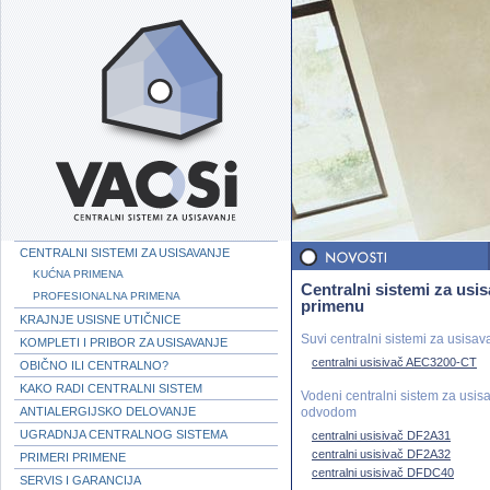
CENTRALNI SISTEMI ZA USISAVANJE
KUĆNA PRIMENA
Centralni sistemi za usi
PROFESIONALNA PRIMENA
primenu
KRAJNJE USISNE UTIČNICE
Suvi centralni sistemi za usisav
KOMPLETI I PRIBOR ZA USISAVANJE
centralni usisivač AEC3200-CT
OBIČNO ILI CENTRALNO?
KAKO RADI CENTRALNI SISTEM
Vodeni centralni sistem za usi
odvodom
ANTIALERGIJSKO DELOVANJE
UGRADNJA CENTRALNOG SISTEMA
centralni usisivač DF2A31
centralni usisivač DF2A32
PRIMERI PRIMENE
centralni usisivač DFDC40
SERVIS I GARANCIJA